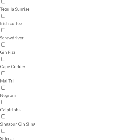
Tequila Sunrise
Irish coffee
Screwdriver
Gin Fizz
Cape Codder
Mai Tai
Negroni
Caipirinha
Singapur Gin Sling
Sidecar