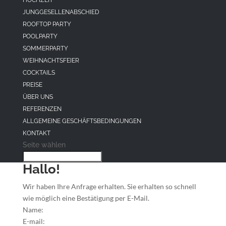
HOCHZEIT
JUNGGESELLENABSCHIED
ROOFTOP PARTY
POOLPARTY
SOMMERPARTY
WEIHNACHTSFEIER
COCKTAILS
PREISE
ÜBER UNS
REFERENZEN
ALLGEMEINE GESCHÄFTSBEDINGUNGEN
KONTAKT
Seite wählen
Hallo!
Wir haben Ihre Anfrage erhalten. Sie erhalten so schnell
wie möglich eine Bestätigung per E-Mail.
Name:
E-mail: