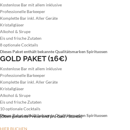
Kostenlose Bar mit allem inklusive
Professionelle Barkeeper
Komplette Bar inkl. Aller Geräte
Kristallgläser
Alkohol & Sirupe
Eis und frische Zutaten
8 optionale Cocktails
Dieses Paket enthält bekannte Qualitätsmarken Spirituosen
GOLD PAKET (16€)
Kostenlose Bar mit allem inklusive
Professionelle Barkeeper
Komplette Bar inkl. Aller Geräte
Kristallgläser
Alkohol & Sirupe
Eis und frische Zutaten
10 optionale Cocktails
Dieses Paket enthält bekannte Qualitätsmarken Spirituosen
(Oben genannte Preise sind pro Gast / Stunde)
HIER BUCHEN