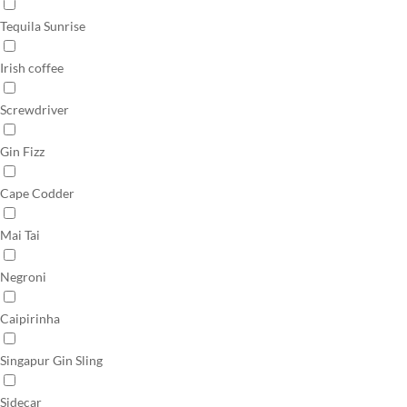
Tequila Sunrise
Irish coffee
Screwdriver
Gin Fizz
Cape Codder
Mai Tai
Negroni
Caipirinha
Singapur Gin Sling
Sidecar