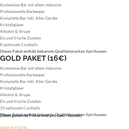
Kostenlose Bar mit allem inklusive
Professionelle Barkeeper
Komplette Bar inkl. Aller Geräte
Kristallgläser
Alkohol & Sirupe
Eis und frische Zutaten
8 optionale Cocktails
Dieses Paket enthält bekannte Qualitätsmarken Spirituosen
GOLD PAKET (16€)
Kostenlose Bar mit allem inklusive
Professionelle Barkeeper
Komplette Bar inkl. Aller Geräte
Kristallgläser
Alkohol & Sirupe
Eis und frische Zutaten
10 optionale Cocktails
Dieses Paket enthält bekannte Qualitätsmarken Spirituosen
(Oben genannte Preise sind pro Gast / Stunde)
HIER BUCHEN