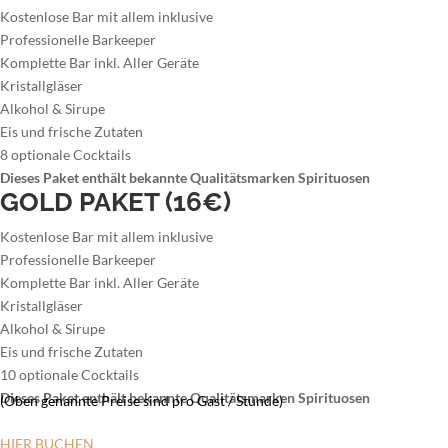
Kostenlose Bar mit allem inklusive
Professionelle Barkeeper
Komplette Bar inkl. Aller Geräte
Kristallgläser
Alkohol & Sirupe
Eis und frische Zutaten
8 optionale Cocktails
Dieses Paket enthält bekannte Qualitätsmarken Spirituosen
GOLD PAKET (16€)
Kostenlose Bar mit allem inklusive
Professionelle Barkeeper
Komplette Bar inkl. Aller Geräte
Kristallgläser
Alkohol & Sirupe
Eis und frische Zutaten
10 optionale Cocktails
Dieses Paket enthält bekannte Qualitätsmarken Spirituosen
(Oben genannte Preise sind pro Gast / Stunde)
HIER BUCHEN