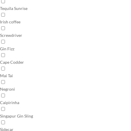
Tequila Sunrise
Irish coffee
Screwdriver
Gin Fizz
Cape Codder
Mai Tai
Negroni
Caipirinha
Singapur Gin Sling
Sidecar