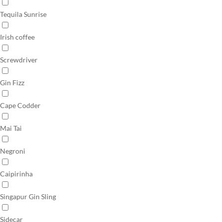
Tequila Sunrise
Irish coffee
Screwdriver
Gin Fizz
Cape Codder
Mai Tai
Negroni
Caipirinha
Singapur Gin Sling
Sidecar