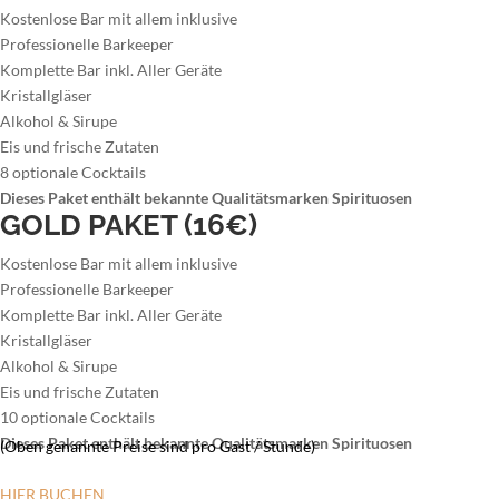
Kostenlose Bar mit allem inklusive
Professionelle Barkeeper
Komplette Bar inkl. Aller Geräte
Kristallgläser
Alkohol & Sirupe
Eis und frische Zutaten
8 optionale Cocktails
Dieses Paket enthält bekannte Qualitätsmarken Spirituosen
GOLD PAKET (16€)
Kostenlose Bar mit allem inklusive
Professionelle Barkeeper
Komplette Bar inkl. Aller Geräte
Kristallgläser
Alkohol & Sirupe
Eis und frische Zutaten
10 optionale Cocktails
Dieses Paket enthält bekannte Qualitätsmarken Spirituosen
(Oben genannte Preise sind pro Gast / Stunde)
HIER BUCHEN